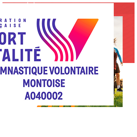
Menu
<
>
2022
2021
2020
2019
?>
Images de la page d'accueil
Cliquez pour éditer