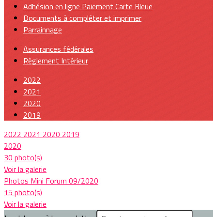
Adhésion en ligne Paiement Carte Bleue
Documents à compléter et imprimer
Parrainnage
Assurances fédérales
Règlement Intérieur
2022
2021
2020
2019
2022
2021
2020
2019
2020
30 photo(s)
Voir la galerie
Photos Mini Forum 09/2020
15 photo(s)
Voir la galerie