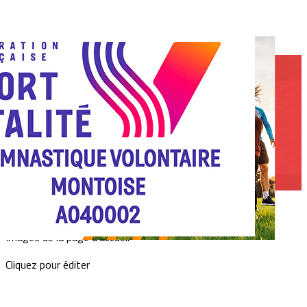
Exporter les lignes sélectionnées
Exporter toutes les colonnes
Exporter uniquement les colonnes affichées
Menu
<
>
2022
2021
2020
2019
?>
Images de la page d'accueil
Cliquez pour éditer