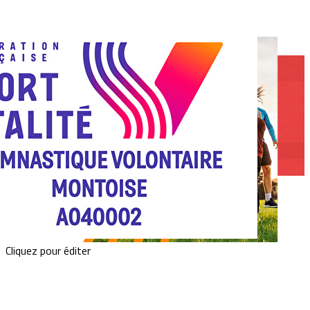
Exporter les lignes sélectionnées
Exporter toutes les colonnes
Exporter uniquement les colonnes affichées
Menu
<
>
Adhésion en ligne Paiement Carte Bleue
Documents à compléter et imprimer
Parrainnage
?>
Images de la page d'accueil
Cliquez pour éditer