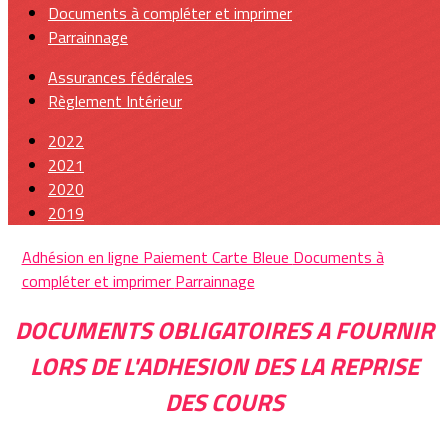
Documents à compléter et imprimer
Parrainnage
Assurances fédérales
Règlement Intérieur
2022
2021
2020
2019
Adhésion en ligne Paiement Carte Bleue
Documents à
compléter et imprimer
Parrainnage
DOCUMENTS OBLIGATOIRES A FOURNIR
LORS DE L'ADHESION DES LA REPRISE
DES COURS