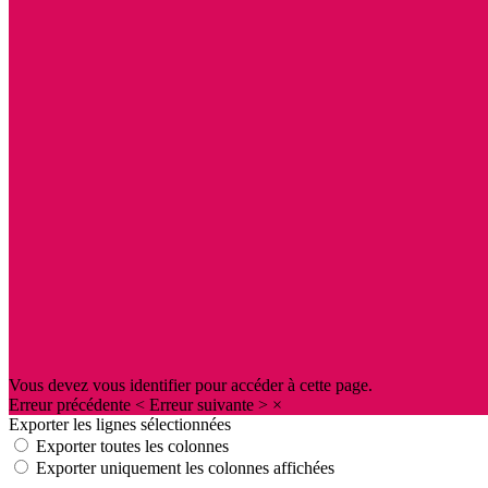
Vous devez vous identifier pour accéder à cette page.
Erreur précédente
<
Erreur suivante
>
×
Exporter les lignes sélectionnées
Exporter toutes les colonnes
Exporter uniquement les colonnes affichées